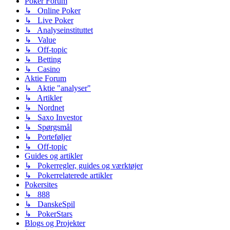
Poker Forum
↳ Online Poker
↳ Live Poker
↳ Analyseinstituttet
↳ Value
↳ Off-topic
↳ Betting
↳ Casino
Aktie Forum
↳ Aktie "analyser"
↳ Artikler
↳ Nordnet
↳ Saxo Investor
↳ Spørgsmål
↳ Porteføljer
↳ Off-topic
Guides og artikler
↳ Pokerregler, guides og værktøjer
↳ Pokerrelaterede artikler
Pokersites
↳ 888
↳ DanskeSpil
↳ PokerStars
Blogs og Projekter