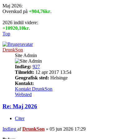
Maj 2026:
Overskud på
+904,76kr
.
2026 indtil videre:
+10920,10kr
.
Top
DrunkSon
Site Admin
Indlæg:
927
Tilmeldt:
12 apr 2017 13:54
Geografisk sted:
Helsinge
Kontakt:
Kontakt DrunkSon
Websted
Re: Maj 2026
Citer
Indlæg
af
DrunkSon
»
05 jun 2026 17:29