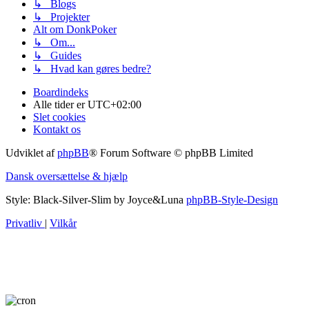
↳ Blogs
↳ Projekter
Alt om DonkPoker
↳ Om...
↳ Guides
↳ Hvad kan gøres bedre?
Boardindeks
Alle tider er
UTC+02:00
Slet cookies
Kontakt os
Udviklet af
phpBB
® Forum Software © phpBB Limited
Dansk oversættelse & hjælp
Style: Black-Silver-Slim by Joyce&Luna
phpBB-Style-Design
Privatliv
|
Vilkår