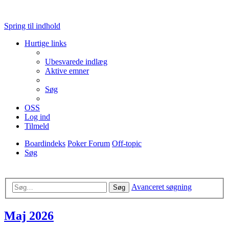
Spring til indhold
Hurtige links
Ubesvarede indlæg
Aktive emner
Søg
OSS
Log ind
Tilmeld
Boardindeks
Poker Forum
Off-topic
Søg
Avanceret søgning
Søg
Maj 2026