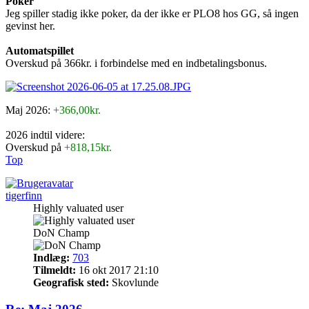
Poker
Jeg spiller stadig ikke poker, da der ikke er PLO8 hos GG, så ingen
gevinst her.
Automatspillet
Overskud på 366kr. i forbindelse med en indbetalingsbonus.
Maj 2026:
+366,00kr.
2026 indtil videre:
Overskud på
+818,15kr.
Top
tigerfinn
Highly valuated user
DoN Champ
Indlæg:
703
Tilmeldt:
16 okt 2017 21:10
Geografisk sted:
Skovlunde