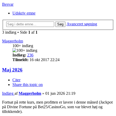
Besvar
Udskriv emne
Avanceret søgning
Søg
3 indlæg • Side
1
af
1
Maggerholm
100+ indlæg
Indlæg:
236
Tilmeldt:
16 okt 2017 22:24
Maj 2026
Citer
Share this topic on
Indlæg
af
Maggerholm
»
01 jun 2026 21:19
Fortsat på rette kurs, men profitten er lavere i denne måned (Jackpot
på Divine Fortune på Bet25/CasinoGo, som var blevet høj og
tillokkende).