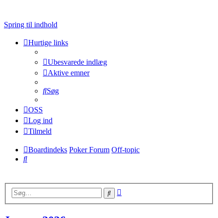
Spring til indhold
Hurtige links
Ubesvarede indlæg
Aktive emner
Søg
OSS
Log ind
Tilmeld
Boardindeks
Poker Forum
Off-topic
Søg
Avanceret
Søg
søgning