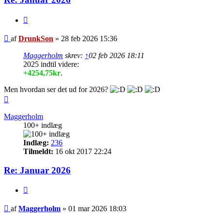
Citer
Indlæg
af
DrunkSon
»
28 feb 2026 15:36
Maggerholm
skrev:
↑
02 feb 2026 18:11
2025 indtil videre:
+4254,75kr
.
Men hvordan ser det ud for 2026?
Top
Maggerholm
100+ indlæg
Indlæg:
236
Tilmeldt:
16 okt 2017 22:24
Re: Januar 2026
Citer
Indlæg
af
Maggerholm
»
01 mar 2026 18:03