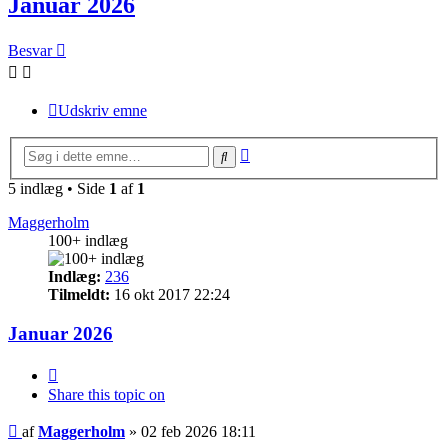
Januar 2026
Besvar
Udskriv emne
Avanceret
Søg
søgning
5 indlæg • Side
1
af
1
Maggerholm
100+ indlæg
Indlæg:
236
Tilmeldt:
16 okt 2017 22:24
Januar 2026
Citer
Share this topic on
Indlæg
af
Maggerholm
»
02 feb 2026 18:11