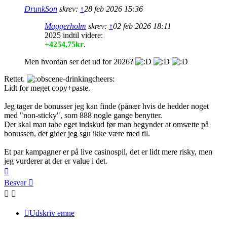
DrunkSon
skrev:
↑
28 feb 2026 15:36
Maggerholm
skrev:
↑
02 feb 2026 18:11
2025 indtil videre:
+4254,75kr
.
Men hvordan ser det ud for 2026?
Rettet.
Lidt for meget copy+paste.
Jeg tager de bonusser jeg kan finde (pånær hvis de hedder noget
med "non-sticky", som 888 nogle gange benytter.
Der skal man tabe eget indskud før man begynder at omsætte på
bonussen, det gider jeg sgu ikke være med til.
Et par kampagner er på live casinospil, det er lidt mere risky, men
jeg vurderer at der er value i det.
Top
Besvar
Udskriv emne