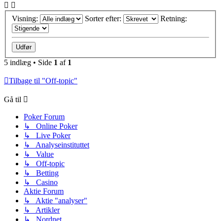
Visning:
Sorter efter:
Retning:
5 indlæg • Side
1
af
1
Tilbage til "Off-topic"
Gå til
Poker Forum
↳ Online Poker
↳ Live Poker
↳ Analyseinstituttet
↳ Value
↳ Off-topic
↳ Betting
↳ Casino
Aktie Forum
↳ Aktie "analyser"
↳ Artikler
↳ Nordnet