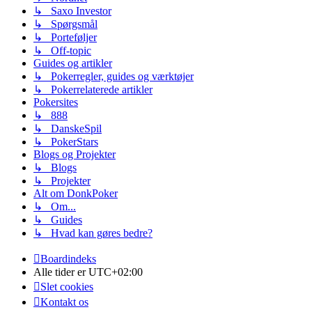
↳ Saxo Investor
↳ Spørgsmål
↳ Porteføljer
↳ Off-topic
Guides og artikler
↳ Pokerregler, guides og værktøjer
↳ Pokerrelaterede artikler
Pokersites
↳ 888
↳ DanskeSpil
↳ PokerStars
Blogs og Projekter
↳ Blogs
↳ Projekter
Alt om DonkPoker
↳ Om...
↳ Guides
↳ Hvad kan gøres bedre?
Boardindeks
Alle tider er
UTC+02:00
Slet cookies
Kontakt os