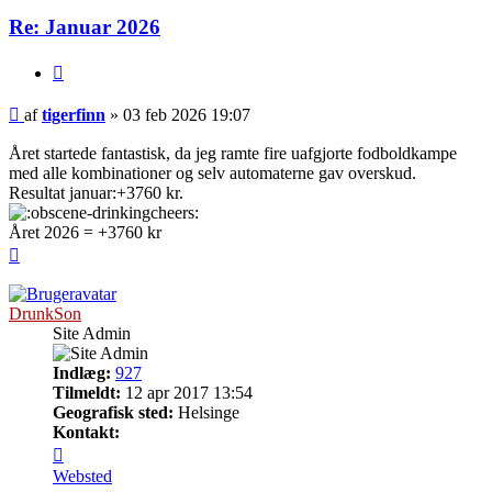
Re: Januar 2026
Citer
Indlæg
af
tigerfinn
»
03 feb 2026 19:07
Året startede fantastisk, da jeg ramte fire uafgjorte fodboldkampe
med alle kombinationer og selv automaterne gav overskud.
Resultat januar:
+3760 kr.
Året 2026 = +3760 kr
Top
DrunkSon
Site Admin
Indlæg:
927
Tilmeldt:
12 apr 2017 13:54
Geografisk sted:
Helsinge
Kontakt:
Kontakt
DrunkSon
Websted