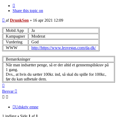
Citer
Share this topic on
Indlæg
af
DrunkSon
»
16 apr 2021 12:09
Mobil App
Ja
Kampagner
Moderat
Vurdering
God
WWW
http://https://www.leovegas.com/da-dk/
Bemærkninger
Når man indsætter penge, så er der altid et gennemspilskrav på
1 gang.
Dvs., at hvis du sætter 100kr. ind, så skal du spille for 100kr.,
før du kan udbetale dem.
Top
Besvar
Udskriv emne
1 indlæg • Side
1
af
1