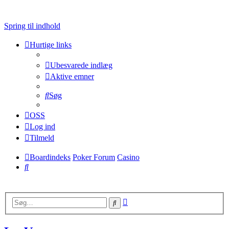
Spring til indhold
Hurtige links
Ubesvarede indlæg
Aktive emner
Søg
OSS
Log ind
Tilmeld
Boardindeks
Poker Forum
Casino
Søg
Avanceret
Søg
søgning