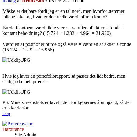
Indlæg
af
DrunkSon
»
05 feb 2021 09:00
Måske er det bare fordi jeg er en tal nørd, men hvorfor stemmer
tallene ikke, og hvad er den reelle værdi af min konto?
Burde Kontoens værdi ikke være = værdien af aktier + fonde +
kontant beholdning? (15.724 + 1.232 + 4.964 = 21.920)
Værdien af positioner burde også være = værdien af aktier + fonde
(15.724 + 1.232 = 16.956)
Hvis jeg laver en portefoliorapport, så passer det lidt bedre, men
stadig ikke helt præcist.
PS: Mine screenshots er lavet uden for børsernes åbningstid, så det
er ikke derfor.
Top
Hardtrance
Site Admin