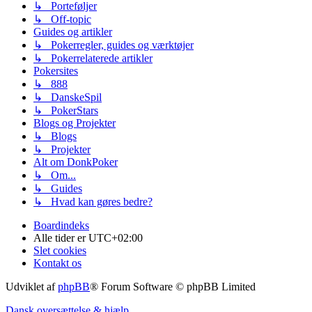
↳ Porteføljer
↳ Off-topic
Guides og artikler
↳ Pokerregler, guides og værktøjer
↳ Pokerrelaterede artikler
Pokersites
↳ 888
↳ DanskeSpil
↳ PokerStars
Blogs og Projekter
↳ Blogs
↳ Projekter
Alt om DonkPoker
↳ Om...
↳ Guides
↳ Hvad kan gøres bedre?
Boardindeks
Alle tider er
UTC+02:00
Slet cookies
Kontakt os
Udviklet af
phpBB
® Forum Software © phpBB Limited
Dansk oversættelse & hjælp