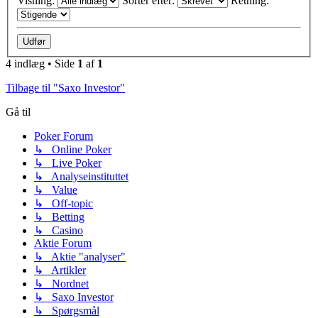
Visning:
Sorter efter:
Retning:
4 indlæg • Side
1
af
1
Tilbage til "Saxo Investor"
Gå til
Poker Forum
↳ Online Poker
↳ Live Poker
↳ Analyseinstituttet
↳ Value
↳ Off-topic
↳ Betting
↳ Casino
Aktie Forum
↳ Aktie "analyser"
↳ Artikler
↳ Nordnet
↳ Saxo Investor
↳ Spørgsmål