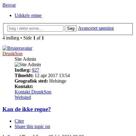
Besvar
Udskriv emne
Avanceret søgning
Søg
4 indlæg • Side
1
af
1
DrunkSon
Site Admin
Indlæg:
927
Tilmeldt:
12 apr 2017 13:54
Geografisk sted:
Helsinge
Kontakt:
Kontakt DrunkSon
Websted
Kan de ikke regne?
Citer
Share this topic on