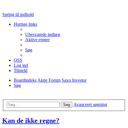
Spring til indhold
Hurtige links
Ubesvarede indlæg
Aktive emner
Søg
OSS
Log ind
Tilmeld
Boardindeks
Aktie Forum
Saxo Investor
Søg
Avanceret søgning
Søg
Kan de ikke regne?