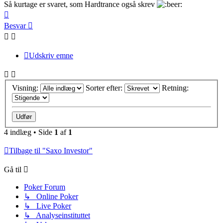
Så kurtage er svaret, som Hardtrance også skrev
Top
Besvar
Udskriv emne
Visning:
Sorter efter:
Retning:
4 indlæg • Side
1
af
1
Tilbage til "Saxo Investor"
Gå til
Poker Forum
↳ Online Poker
↳ Live Poker
↳ Analyseinstituttet