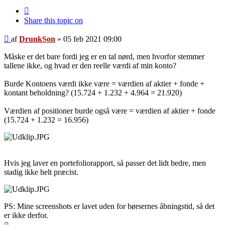
Citer
Share this topic on
Indlæg
af
DrunkSon
»
05 feb 2021 09:00
Måske er det bare fordi jeg er en tal nørd, men hvorfor stemmer
tallene ikke, og hvad er den reelle værdi af min konto?
Burde Kontoens værdi ikke være = værdien af aktier + fonde +
kontant beholdning? (15.724 + 1.232 + 4.964 = 21.920)
Værdien af positioner burde også være = værdien af aktier + fonde
(15.724 + 1.232 = 16.956)
Hvis jeg laver en portefoliorapport, så passer det lidt bedre, men
stadig ikke helt præcist.
PS: Mine screenshots er lavet uden for børsernes åbningstid, så det
er ikke derfor.
Top