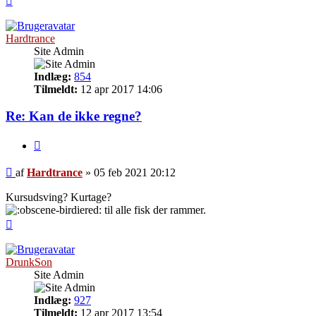
Hardtrance
Site Admin
Indlæg:
854
Tilmeldt:
12 apr 2017 14:06
Re: Kan de ikke regne?
Citer
Indlæg
af
Hardtrance
»
05 feb 2021 20:12
Kursudsving? Kurtage?
til alle fisk der rammer.
Top
DrunkSon
Site Admin
Indlæg:
927
Tilmeldt:
12 apr 2017 13:54