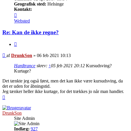
Geografisk sted:
Helsinge
Kontakt:
Kontakt
DrunkSon
Websted
Re: Kan de ikke regne?
Citer
Indlæg
af
DrunkSon
»
06 feb 2021 10:13
Hardtrance
skrev:
↑
05 feb 2021 20:12
Kursudsving?
Kurtage?
Det tænkte jeg også først, men det kan ikke være kursudsving, da
det er uden for åbningstid.
Jeg tænker heller ikke kurtage, for det trækkes jo når man handler.
Top
DrunkSon
Site Admin
Indlæg:
927