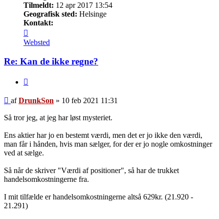
Tilmeldt:
12 apr 2017 13:54
Geografisk sted:
Helsinge
Kontakt:
Kontakt
DrunkSon
Websted
Re: Kan de ikke regne?
Citer
Indlæg
af
DrunkSon
»
10 feb 2021 11:31
Så tror jeg, at jeg har løst mysteriet.
Ens aktier har jo en bestemt værdi, men det er jo ikke den værdi,
man får i hånden, hvis man sælger, for der er jo nogle omkostninger
ved at sælge.
Så når de skriver "Værdi af positioner", så har de trukket
handelsomkostningerne fra.
I mit tilfælde er handelsomkostningerne altså 629kr. (21.920 -
21.291)