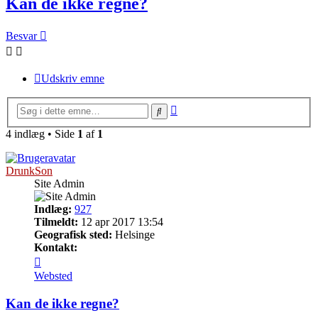
Kan de ikke regne?
Besvar
Udskriv emne
Avanceret
Søg
søgning
4 indlæg • Side
1
af
1
DrunkSon
Site Admin
Indlæg:
927
Tilmeldt:
12 apr 2017 13:54
Geografisk sted:
Helsinge
Kontakt:
Kontakt
DrunkSon
Websted
Kan de ikke regne?