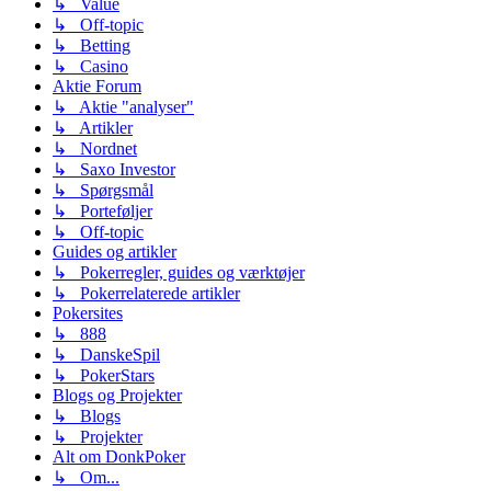
↳ Value
↳ Off-topic
↳ Betting
↳ Casino
Aktie Forum
↳ Aktie "analyser"
↳ Artikler
↳ Nordnet
↳ Saxo Investor
↳ Spørgsmål
↳ Porteføljer
↳ Off-topic
Guides og artikler
↳ Pokerregler, guides og værktøjer
↳ Pokerrelaterede artikler
Pokersites
↳ 888
↳ DanskeSpil
↳ PokerStars
Blogs og Projekter
↳ Blogs
↳ Projekter
Alt om DonkPoker
↳ Om...