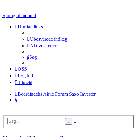
Spring til indhold
Hurtige links
Ubesvarede indlæg
Aktive emner
Søg
OSS
Log ind
Tilmeld
Boardindeks
Aktie Forum
Saxo Investor
Søg
Avanceret
Søg
søgning