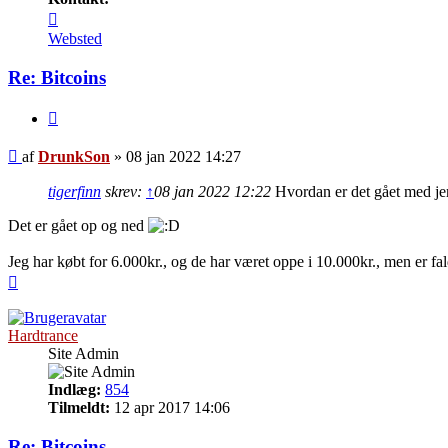
Kontakt
DrunkSon
Websted
Re: Bitcoins
Citer
Indlæg
af
DrunkSon
»
08 jan 2022 14:27
tigerfinn
skrev:
↑
08 jan 2022 12:22
Hvordan er det gået med je
Det er gået op og ned
Jeg har købt for 6.000kr., og de har været oppe i 10.000kr., men er fal
Top
Hardtrance
Site Admin
Indlæg:
854
Tilmeldt:
12 apr 2017 14:06
Re: Bitcoins