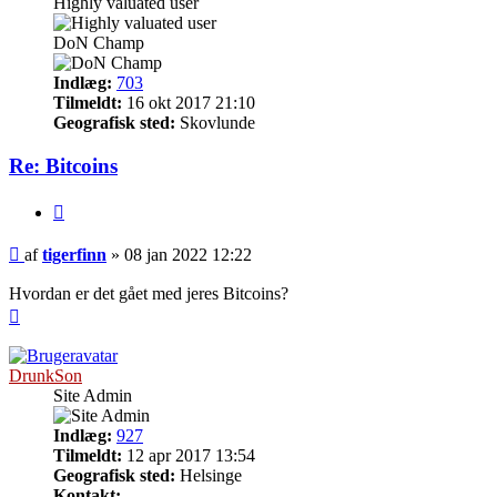
Highly valuated user
DoN Champ
Indlæg:
703
Tilmeldt:
16 okt 2017 21:10
Geografisk sted:
Skovlunde
Re: Bitcoins
Citer
Indlæg
af
tigerfinn
»
08 jan 2022 12:22
Hvordan er det gået med jeres Bitcoins?
Top
DrunkSon
Site Admin
Indlæg:
927
Tilmeldt:
12 apr 2017 13:54
Geografisk sted:
Helsinge
Kontakt: