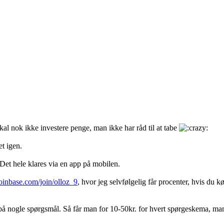
al nok ikke investere penge, man ikke har råd til at tabe
t igen.
 Det hele klares via en app på mobilen.
oinbase.com/join/olloz_9
, hvor jeg selvfølgelig får procenter, hvis d
 på nogle spørgsmål. Så får man for 10-50kr. for hvert spørgeskema, man