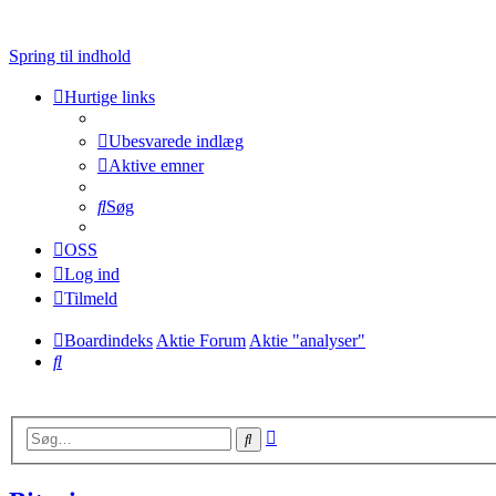
Spring til indhold
Hurtige links
Ubesvarede indlæg
Aktive emner
Søg
OSS
Log ind
Tilmeld
Boardindeks
Aktie Forum
Aktie "analyser"
Søg
Avanceret
Søg
søgning