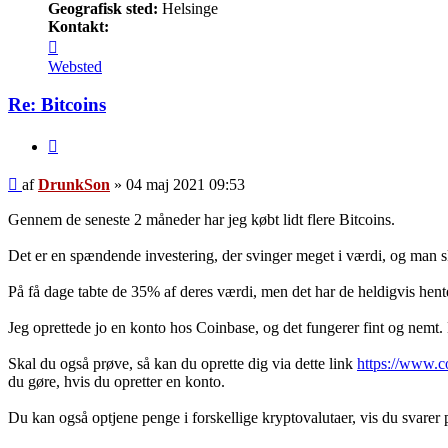
Geografisk sted:
Helsinge
Kontakt:
Kontakt
DrunkSon
Websted
Re: Bitcoins
Citer
Indlæg
af
DrunkSon
»
04 maj 2021 09:53
Gennem de seneste 2 måneder har jeg købt lidt flere Bitcoins.
Det er en spændende investering, der svinger meget i værdi, og man sk
På få dage tabte de 35% af deres værdi, men det har de heldigvis hente
Jeg oprettede jo en konto hos Coinbase, og det fungerer fint og nemt.
Skal du også prøve, så kan du oprette dig via dette link
https://www.c
du gøre, hvis du opretter en konto.
Du kan også optjene penge i forskellige kryptovalutaer, vis du svarer