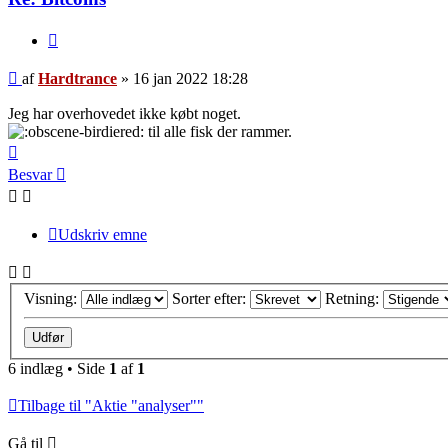
Citer
Indlæg
af
Hardtrance
»
16 jan 2022 18:28
Jeg har overhovedet ikke købt noget.
til alle fisk der rammer.
Top
Besvar
Udskriv emne
Visning:
Sorter efter:
Retning:
6 indlæg • Side
1
af
1
Tilbage til "Aktie "analyser""
Gå til