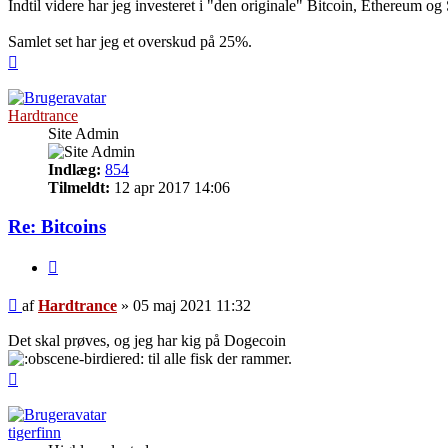
Indtil videre har jeg investeret i "den originale" Bitcoin, Ethereum 
Samlet set har jeg et overskud på 25%.
Top
Hardtrance
Site Admin
Indlæg:
854
Tilmeldt:
12 apr 2017 14:06
Re: Bitcoins
Citer
Indlæg
af
Hardtrance
»
05 maj 2021 11:32
Det skal prøves, og jeg har kig på Dogecoin
til alle fisk der rammer.
Top
tigerfinn