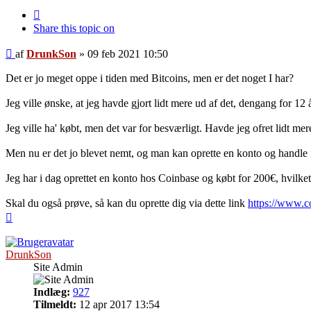
Citer
Share this topic on
Indlæg
af
DrunkSon
»
09 feb 2021 10:50
Det er jo meget oppe i tiden med Bitcoins, men er det noget I har?
Jeg ville ønske, at jeg havde gjort lidt mere ud af det, dengang for 12 
Jeg ville ha' købt, men det var for besværligt. Havde jeg ofret lidt m
Men nu er det jo blevet nemt, og man kan oprette en konto og handle i 
Jeg har i dag oprettet en konto hos Coinbase og købt for 200€, hvilket 
Skal du også prøve, så kan du oprette dig via dette link
https://www.c
Top
DrunkSon
Site Admin
Indlæg:
927
Tilmeldt:
12 apr 2017 13:54