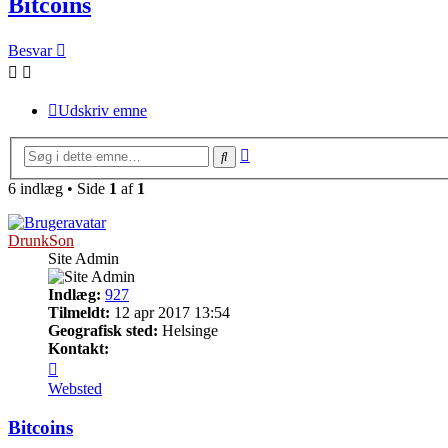
Bitcoins
Besvar
Udskriv emne
Avanceret
Søg
søgning
6 indlæg • Side
1
af
1
DrunkSon
Site Admin
Indlæg:
927
Tilmeldt:
12 apr 2017 13:54
Geografisk sted:
Helsinge
Kontakt:
Kontakt
DrunkSon
Websted
Bitcoins