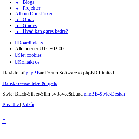
↳ Blogs
↳ Projekter
Alt om DonkPoker
↳ Om...
↳ Guides
↳ Hvad kan gøres bedre?
Boardindeks
Alle tider er
UTC+02:00
Slet cookies
Kontakt os
Udviklet af
phpBB
® Forum Software © phpBB Limited
Dansk oversættelse & hjælp
Style: Black-Silver-Slim by Joyce&Luna
phpBB-Style-Design
Privatliv
|
Vilkår