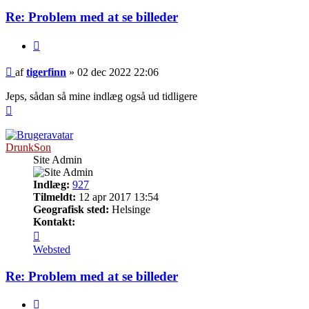
Re: Problem med at se billeder
Citer
Indlæg
af
tigerfinn
»
02 dec 2022 22:06
Jeps, sådan så mine indlæg også ud tidligere
Top
DrunkSon
Site Admin
Indlæg:
927
Tilmeldt:
12 apr 2017 13:54
Geografisk sted:
Helsinge
Kontakt:
Kontakt
DrunkSon
Websted
Re: Problem med at se billeder
Citer