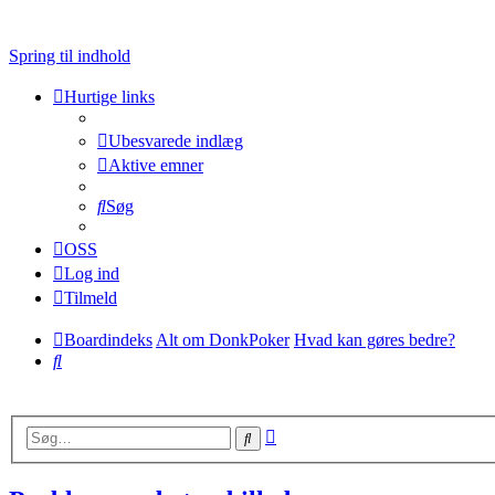
Spring til indhold
Hurtige links
Ubesvarede indlæg
Aktive emner
Søg
OSS
Log ind
Tilmeld
Boardindeks
Alt om DonkPoker
Hvad kan gøres bedre?
Søg
Avanceret
Søg
søgning