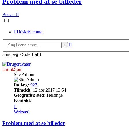
Problem med at se billeder
Besvar
Udskriv emne
Avanceret
Søg
søgning
3 indlæg • Side
1
af
1
DrunkSon
Site Admin
Indlæg:
927
Tilmeldt:
12 apr 2017 13:54
Geografisk sted:
Helsinge
Kontakt:
Kontakt
DrunkSon
Websted
Problem med at se billeder