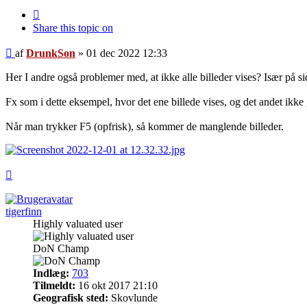
Citer
Share this topic on
Indlæg
af
DrunkSon
»
01 dec 2022 12:33
Her I andre også problemer med, at ikke alle billeder vises? Især på s
Fx som i dette eksempel, hvor det ene billede vises, og det andet ikke 
Når man trykker F5 (opfrisk), så kommer de manglende billeder.
Top
tigerfinn
Highly valuated user
DoN Champ
Indlæg:
703
Tilmeldt:
16 okt 2017 21:10
Geografisk sted:
Skovlunde