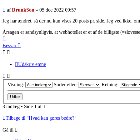
Indlæg
af
DrunkSon
»
05 dec 2022 09:57
Jeg har ændret, så der nu kun vises 20 posts pr. side. Jeg ved ikke, om
Årsagen er sandsynligvis, at webhotellet er et af de billigste (=sløves
Top
Besvar
Udskriv emne
Visning:
Sorter efter:
Retning:
3 indlæg • Side
1
af
1
Tilbage til "Hvad kan gøres bedre?"
Gå til