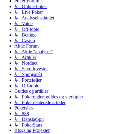
Poker Forum
↳ Online Poker
↳ Live Poker
↳ Analyseinstituttet
↳ Value
↳ Off-topic
↳ Betting
↳ Casino
Aktie Forum
↳ Aktie "analyser"
↳ Artikler
↳ Nordnet
↳ Saxo Investor
↳ Spørgsmål
↳ Porteføljer
↳ Off-topic
Guides og artikler
↳ Pokerregler, guides og værktøjer
↳ Pokerrelaterede artikler
Pokersites
↳ 888
↳ DanskeSpil
↳ PokerStars
Blogs og Projekter