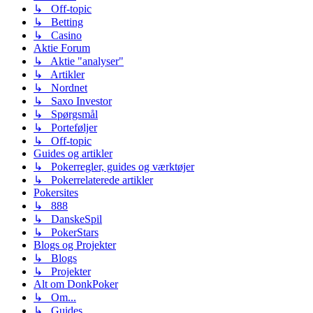
↳ Off-topic
↳ Betting
↳ Casino
Aktie Forum
↳ Aktie "analyser"
↳ Artikler
↳ Nordnet
↳ Saxo Investor
↳ Spørgsmål
↳ Porteføljer
↳ Off-topic
Guides og artikler
↳ Pokerregler, guides og værktøjer
↳ Pokerrelaterede artikler
Pokersites
↳ 888
↳ DanskeSpil
↳ PokerStars
Blogs og Projekter
↳ Blogs
↳ Projekter
Alt om DonkPoker
↳ Om...
↳ Guides