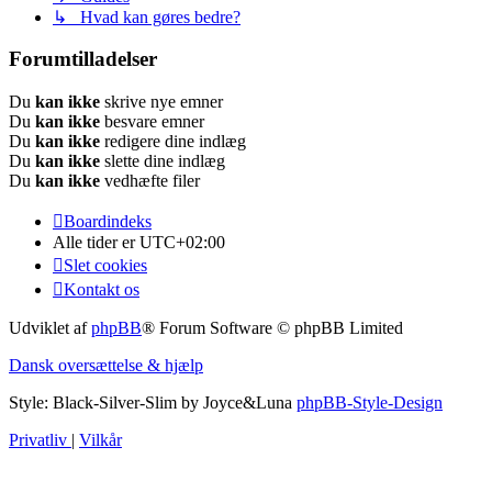
↳ Hvad kan gøres bedre?
Forumtilladelser
Du
kan ikke
skrive nye emner
Du
kan ikke
besvare emner
Du
kan ikke
redigere dine indlæg
Du
kan ikke
slette dine indlæg
Du
kan ikke
vedhæfte filer
Boardindeks
Alle tider er
UTC+02:00
Slet cookies
Kontakt os
Udviklet af
phpBB
® Forum Software © phpBB Limited
Dansk oversættelse & hjælp
Style: Black-Silver-Slim by Joyce&Luna
phpBB-Style-Design
Privatliv
|
Vilkår