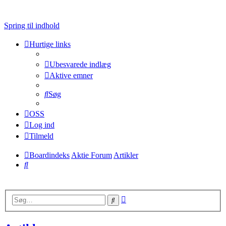
Spring til indhold
Hurtige links
Ubesvarede indlæg
Aktive emner
Søg
OSS
Log ind
Tilmeld
Boardindeks
Aktie Forum
Artikler
Søg
Avanceret
Søg
søgning