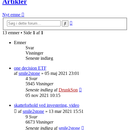
Artikler
Nyt emne
Avanceret
Søg
søgning
13 emner • Side
1
af
1
Emner
Svar
Visninger
Seneste indlæg
one decision ETF
af
smile2stone
»
05 maj 2021 23:01
4
Svar
5945
Visninger
Seneste indlæg
af
DrunkSon
05 nov 2021 10:15
skatteforhold ved investering, video
af
smile2stone
»
13 mar 2021 15:51
9
Svar
6673
Visninger
Seneste indlæg
af
smile2stone