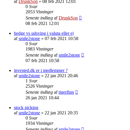
af
DrunkSon
»
08 feb 2021 12:01
0
Svar
2053
Visninger
Seneste indlæg
af
DrunkSon
08 feb 2021 12:01
hedge vs udsving i valuta eller ej
af
smile2stone
»
07 feb 2021 10:58
0
Svar
1983
Visninger
Seneste indlæg
af
smile2stone
07 feb 2021 10:58
invested.dk er i medlemmer ?
af
smile2stone
»
22 jan 2021 20:46
1
Svar
2526
Visninger
Seneste indlæg
af
tigerfinn
26 jan 2021 10:44
stock picking
af
smile2stone
»
22 jan 2021 20:35
0
Svar
1934
Visninger
Seneste indlæg
af
smile2stone