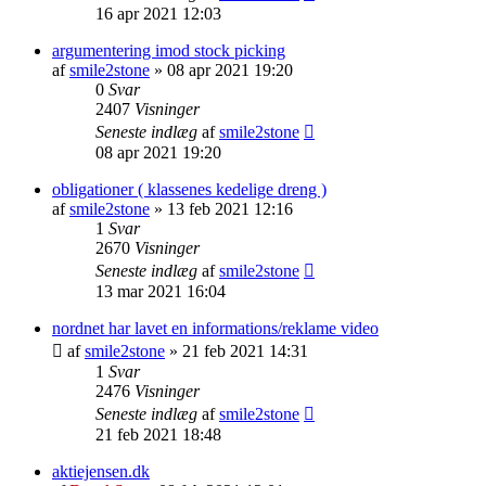
16 apr 2021 12:03
argumentering imod stock picking
af
smile2stone
»
08 apr 2021 19:20
0
Svar
2407
Visninger
Seneste indlæg
af
smile2stone
08 apr 2021 19:20
obligationer ( klassenes kedelige dreng )
af
smile2stone
»
13 feb 2021 12:16
1
Svar
2670
Visninger
Seneste indlæg
af
smile2stone
13 mar 2021 16:04
nordnet har lavet en informations/reklame video
af
smile2stone
»
21 feb 2021 14:31
1
Svar
2476
Visninger
Seneste indlæg
af
smile2stone
21 feb 2021 18:48
aktiejensen.dk