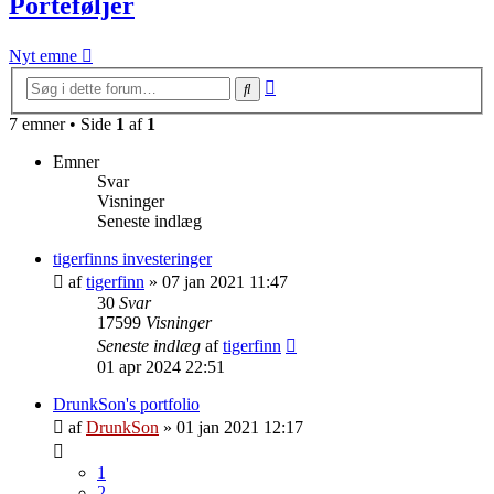
Porteføljer
Nyt emne
Avanceret
Søg
søgning
7 emner • Side
1
af
1
Emner
Svar
Visninger
Seneste indlæg
tigerfinns investeringer
af
tigerfinn
»
07 jan 2021 11:47
30
Svar
17599
Visninger
Seneste indlæg
af
tigerfinn
01 apr 2024 22:51
DrunkSon's portfolio
af
DrunkSon
»
01 jan 2021 12:17
1
2