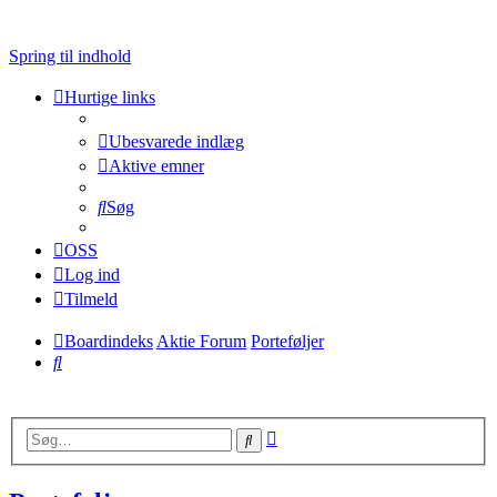
Spring til indhold
Hurtige links
Ubesvarede indlæg
Aktive emner
Søg
OSS
Log ind
Tilmeld
Boardindeks
Aktie Forum
Porteføljer
Søg
Avanceret
Søg
søgning