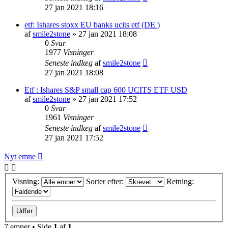
27 jan 2021 18:16
etf: Ishares stoxx EU banks ucits etf (DE )
af
smile2stone
»
27 jan 2021 18:08
0
Svar
1977
Visninger
Seneste indlæg
af
smile2stone
27 jan 2021 18:08
Etf : Ishares S&P small cap 600 UCITS ETF USD
af
smile2stone
»
27 jan 2021 17:52
0
Svar
1961
Visninger
Seneste indlæg
af
smile2stone
27 jan 2021 17:52
Nyt emne
Visning:
Sorter efter:
Retning:
7 emner • Side
1
af
1