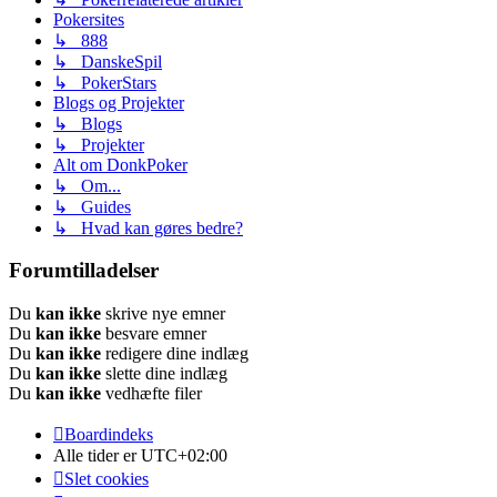
Pokersites
↳ 888
↳ DanskeSpil
↳ PokerStars
Blogs og Projekter
↳ Blogs
↳ Projekter
Alt om DonkPoker
↳ Om...
↳ Guides
↳ Hvad kan gøres bedre?
Forumtilladelser
Du
kan ikke
skrive nye emner
Du
kan ikke
besvare emner
Du
kan ikke
redigere dine indlæg
Du
kan ikke
slette dine indlæg
Du
kan ikke
vedhæfte filer
Boardindeks
Alle tider er
UTC+02:00
Slet cookies