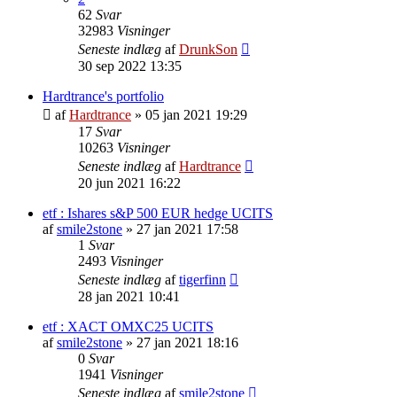
62
Svar
32983
Visninger
Seneste indlæg
af
DrunkSon
30 sep 2022 13:35
Hardtrance's portfolio
af
Hardtrance
»
05 jan 2021 19:29
17
Svar
10263
Visninger
Seneste indlæg
af
Hardtrance
20 jun 2021 16:22
etf : Ishares s&P 500 EUR hedge UCITS
af
smile2stone
»
27 jan 2021 17:58
1
Svar
2493
Visninger
Seneste indlæg
af
tigerfinn
28 jan 2021 10:41
etf : XACT OMXC25 UCITS
af
smile2stone
»
27 jan 2021 18:16
0
Svar
1941
Visninger
Seneste indlæg
af
smile2stone