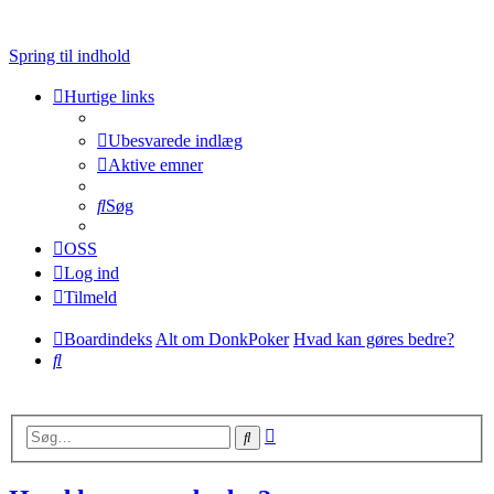
Spring til indhold
Hurtige links
Ubesvarede indlæg
Aktive emner
Søg
OSS
Log ind
Tilmeld
Boardindeks
Alt om DonkPoker
Hvad kan gøres bedre?
Søg
Avanceret
Søg
søgning