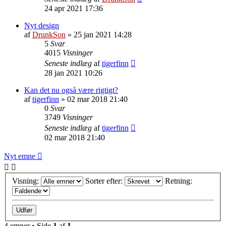
24 apr 2021 17:36
Nyt design
af
DrunkSon
»
25 jan 2021 14:28
5
Svar
4015
Visninger
Seneste indlæg
af
tigerfinn
28 jan 2021 10:26
Kan det nu også være rigtigt?
af
tigerfinn
»
02 mar 2018 21:40
0
Svar
3749
Visninger
Seneste indlæg
af
tigerfinn
02 mar 2018 21:40
Nyt emne
Visning:
Sorter efter:
Retning:
4 emner • Side
1
af
1