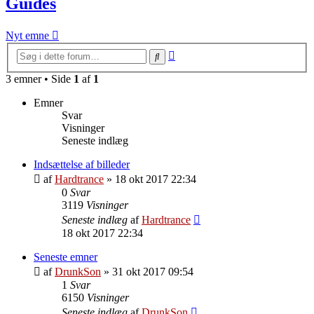
Guides
Nyt emne
Avanceret
Søg
søgning
3 emner • Side
1
af
1
Emner
Svar
Visninger
Seneste indlæg
Indsættelse af billeder
af
Hardtrance
»
18 okt 2017 22:34
0
Svar
3119
Visninger
Seneste indlæg
af
Hardtrance
18 okt 2017 22:34
Seneste emner
af
DrunkSon
»
31 okt 2017 09:54
1
Svar
6150
Visninger
Seneste indlæg
af
DrunkSon