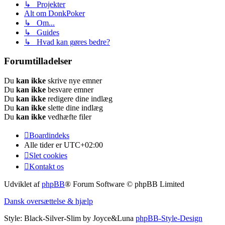
↳ Projekter
Alt om DonkPoker
↳ Om...
↳ Guides
↳ Hvad kan gøres bedre?
Forumtilladelser
Du
kan ikke
skrive nye emner
Du
kan ikke
besvare emner
Du
kan ikke
redigere dine indlæg
Du
kan ikke
slette dine indlæg
Du
kan ikke
vedhæfte filer
Boardindeks
Alle tider er
UTC+02:00
Slet cookies
Kontakt os
Udviklet af
phpBB
® Forum Software © phpBB Limited
Dansk oversættelse & hjælp
Style: Black-Silver-Slim by Joyce&Luna
phpBB-Style-Design