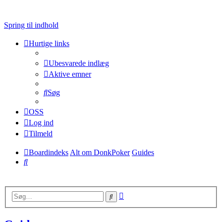
Spring til indhold
Hurtige links
Ubesvarede indlæg
Aktive emner
Søg
OSS
Log ind
Tilmeld
Boardindeks
Alt om DonkPoker
Guides
Søg
Avanceret
Søg
søgning