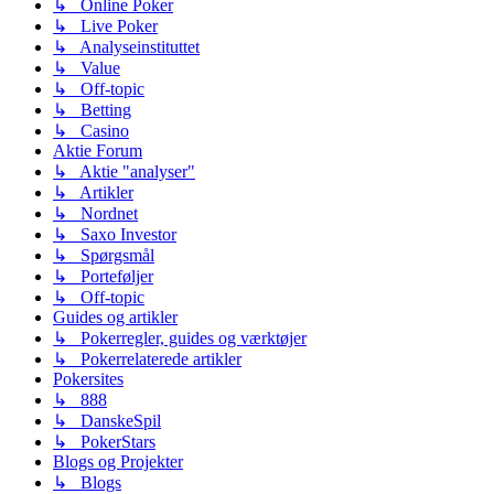
↳ Online Poker
↳ Live Poker
↳ Analyseinstituttet
↳ Value
↳ Off-topic
↳ Betting
↳ Casino
Aktie Forum
↳ Aktie "analyser"
↳ Artikler
↳ Nordnet
↳ Saxo Investor
↳ Spørgsmål
↳ Porteføljer
↳ Off-topic
Guides og artikler
↳ Pokerregler, guides og værktøjer
↳ Pokerrelaterede artikler
Pokersites
↳ 888
↳ DanskeSpil
↳ PokerStars
Blogs og Projekter
↳ Blogs