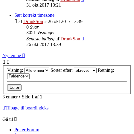
31 okt 2017 10:21
Sæt korrekt timezone
af
DrunkSon
»
26 okt 2017 13:39
0
Svar
3051
Visninger
Seneste indlæg
af
DrunkSon
26 okt 2017 13:39
Nyt emne
Visning:
Sorter efter:
Retning:
3 emner • Side
1
af
1
Tilbage til boardindeks
Gå til
Poker Forum