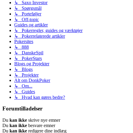
↳ Saxo Investor
↳ Spørgsmål
↳ Porteføljer
↳ Off-topic
Guides og artikler
↳ Pokerregler, guides og værktøjer
↳ Pokerrelaterede artikler
Pokersites
↳ 888
↳ DanskeSpil
↳ PokerStars
Blogs og Projekter
↳ Blogs
↳ Projekter
Alt om DonkPoker
↳ Om...
↳ Guides
↳ Hvad kan gøres bedre?
Forumtilladelser
Du
kan ikke
skrive nye emner
Du
kan ikke
besvare emner
Du
kan ikke
redigere dine indlæg