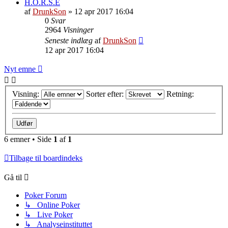
H.O.R.S.E
af
DrunkSon
»
12 apr 2017 16:04
0
Svar
2964
Visninger
Seneste indlæg
af
DrunkSon
12 apr 2017 16:04
Nyt emne
Visning:
Sorter efter:
Retning:
6 emner • Side
1
af
1
Tilbage til boardindeks
Gå til
Poker Forum
↳ Online Poker
↳ Live Poker
↳ Analyseinstituttet