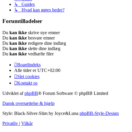
↳ Guides
↳ Hvad kan gøres bedre?
Forumtilladelser
Du
kan ikke
skrive nye emner
Du
kan ikke
besvare emner
Du
kan ikke
redigere dine indlæg
Du
kan ikke
slette dine indlæg
Du
kan ikke
vedhæfte filer
Boardindeks
Alle tider er
UTC+02:00
Slet cookies
Kontakt os
Udviklet af
phpBB
® Forum Software © phpBB Limited
Dansk oversættelse & hjælp
Style: Black-Silver-Slim by Joyce&Luna
phpBB-Style-Design
Privatliv
|
Vilkår