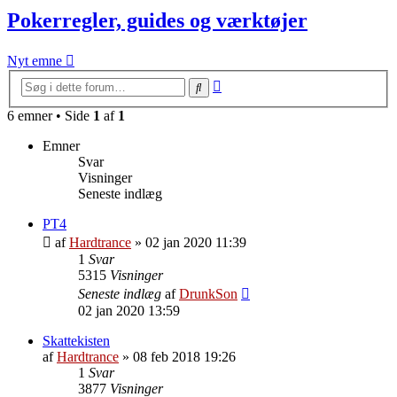
Pokerregler, guides og værktøjer
Nyt emne
Avanceret
Søg
søgning
6 emner • Side
1
af
1
Emner
Svar
Visninger
Seneste indlæg
PT4
af
Hardtrance
»
02 jan 2020 11:39
1
Svar
5315
Visninger
Seneste indlæg
af
DrunkSon
02 jan 2020 13:59
Skattekisten
af
Hardtrance
»
08 feb 2018 19:26
1
Svar
3877
Visninger