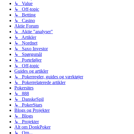
↳ Value
↳ Off-topic
↳ Betting
↳ Casino
Aktie Forum
↳ Aktie "analyser"
↳ Artikler
↳ Nordnet
↳ Saxo Investor
↳ Spørgsmål
↳ Porteføljer
↳ Off-topic
Guides og artikler
↳ Pokerregler, guides og værktøjer
↳ Pokerrelaterede artikler
Pokersites
↳ 888
↳ DanskeSpil
↳ PokerStars
Blogs og Projekter
↳ Blogs
↳ Projekter
Alt om DonkPoker
↳ Om...