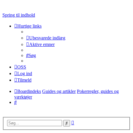
Spring til indhold
Hurtige links
Ubesvarede indlæg
Aktive emner
Søg
OSS
Log ind
Tilmeld
Boardindeks
Guides og artikler
Pokerregler, guides og
værktøjer
Søg
Avanceret
Søg
søgning