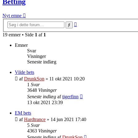
Betting
Nyt emne
Avanceret
Søg
søgning
19 emner • Side
1
af
1
Emner
Svar
Visninger
Seneste indlæg
Vilde bets
af
DrunkSon
»
11 okt 2021 10:20
1
Svar
3648
Visninger
Seneste indlæg
af
tigerfinn
13 okt 2021 23:39
EM bets
af
Hardtrance
»
14 jun 2021 17:40
5
Svar
4363
Visninger
Seneste indlæg
af
DrunkSon