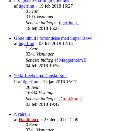
DS giver 25 kr til greyhounds
af
tigerfinn
»
19 feb 2018 16:27
0
Svar
3105
Visninger
Seneste indlæg
af
tigerfinn
19 feb 2018 16:27
Gode tilbud i forbindelse med Super Bowl
af
tigerfinn
»
03 feb 2018 12:14
1
Svar
3341
Visninger
Seneste indlæg
af
Maggerholm
04 feb 2018 10:58
50 kr freebet på Danske Spil
af
tigerfinn
»
13 jan 2018 15:17
20
Svar
16834
Visninger
Seneste indlæg
af
DrunkSon
03 feb 2018 19:42
Nytårslir
af
Hardtrance
»
27 dec 2017 15:59
0
Svar
3341
Visninger