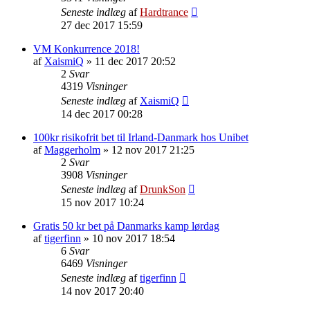
Seneste indlæg
af
Hardtrance
27 dec 2017 15:59
VM Konkurrence 2018!
af
XaismiQ
»
11 dec 2017 20:52
2
Svar
4319
Visninger
Seneste indlæg
af
XaismiQ
14 dec 2017 00:28
100kr risikofrit bet til Irland-Danmark hos Unibet
af
Maggerholm
»
12 nov 2017 21:25
2
Svar
3908
Visninger
Seneste indlæg
af
DrunkSon
15 nov 2017 10:24
Gratis 50 kr bet på Danmarks kamp lørdag
af
tigerfinn
»
10 nov 2017 18:54
6
Svar
6469
Visninger
Seneste indlæg
af
tigerfinn
14 nov 2017 20:40