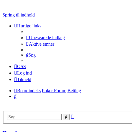
Spring til indhold
Hurtige links
Ubesvarede indlæg
Aktive emner
Søg
OSS
Log ind
Tilmeld
Boardindeks
Poker Forum
Betting
Søg
Avanceret
Søg
søgning