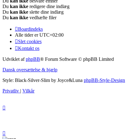
Du
kan ikke
besvare emner
Du
kan ikke
redigere dine indlæg
Du
kan ikke
slette dine indlæg
Du
kan ikke
vedhæfte filer
Boardindeks
Alle tider er
UTC+02:00
Slet cookies
Kontakt os
Udviklet af
phpBB
® Forum Software © phpBB Limited
Dansk oversættelse & hjælp
Style: Black-Silver-Slim by Joyce&Luna
phpBB-Style-Design
Privatliv
|
Vilkår