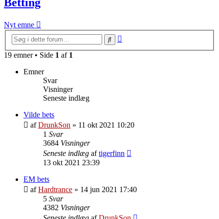
Betting
Nyt emne
Avanceret
Søg
søgning
19 emner • Side
1
af
1
Emner
Svar
Visninger
Seneste indlæg
Vilde bets
af
DrunkSon
»
11 okt 2021 10:20
1
Svar
3684
Visninger
Seneste indlæg
af
tigerfinn
13 okt 2021 23:39
EM bets
af
Hardtrance
»
14 jun 2021 17:40
5
Svar
4382
Visninger
Seneste indlæg
af
DrunkSon