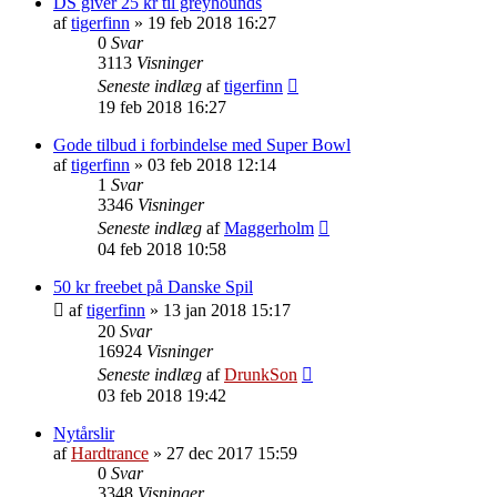
DS giver 25 kr til greyhounds
af
tigerfinn
»
19 feb 2018 16:27
0
Svar
3113
Visninger
Seneste indlæg
af
tigerfinn
19 feb 2018 16:27
Gode tilbud i forbindelse med Super Bowl
af
tigerfinn
»
03 feb 2018 12:14
1
Svar
3346
Visninger
Seneste indlæg
af
Maggerholm
04 feb 2018 10:58
50 kr freebet på Danske Spil
af
tigerfinn
»
13 jan 2018 15:17
20
Svar
16924
Visninger
Seneste indlæg
af
DrunkSon
03 feb 2018 19:42
Nytårslir
af
Hardtrance
»
27 dec 2017 15:59
0
Svar
3348
Visninger