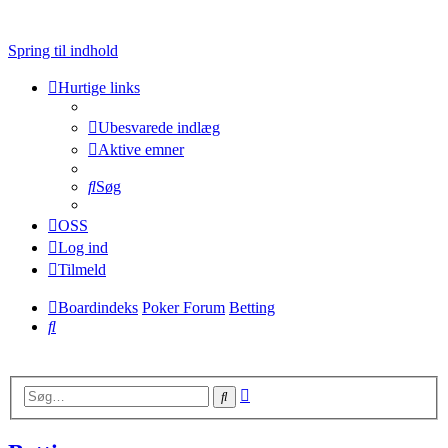
Spring til indhold
Hurtige links
Ubesvarede indlæg
Aktive emner
Søg
OSS
Log ind
Tilmeld
Boardindeks
Poker Forum
Betting
Søg
Avanceret
Søg
søgning