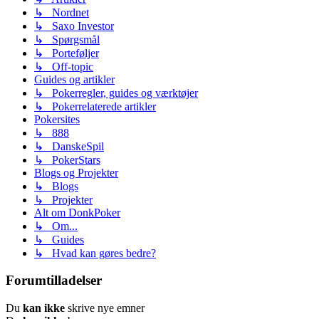
↳ Nordnet
↳ Saxo Investor
↳ Spørgsmål
↳ Porteføljer
↳ Off-topic
Guides og artikler
↳ Pokerregler, guides og værktøjer
↳ Pokerrelaterede artikler
Pokersites
↳ 888
↳ DanskeSpil
↳ PokerStars
Blogs og Projekter
↳ Blogs
↳ Projekter
Alt om DonkPoker
↳ Om...
↳ Guides
↳ Hvad kan gøres bedre?
Forumtilladelser
Du
kan ikke
skrive nye emner