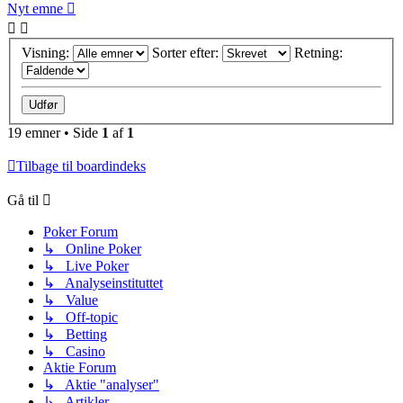
Nyt emne
Visning:
Sorter efter:
Retning:
19 emner • Side
1
af
1
Tilbage til boardindeks
Gå til
Poker Forum
↳ Online Poker
↳ Live Poker
↳ Analyseinstituttet
↳ Value
↳ Off-topic
↳ Betting
↳ Casino
Aktie Forum
↳ Aktie "analyser"
↳ Artikler