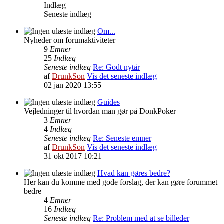
Indlæg
Seneste indlæg
Om...
Nyheder om forumaktiviteter
9
Emner
25
Indlæg
Seneste indlæg
Re: Godt nytår
af
DrunkSon
Vis det seneste indlæg
02 jan 2020 13:55
Guides
Vejledninger til hvordan man gør på DonkPoker
3
Emner
4
Indlæg
Seneste indlæg
Re: Seneste emner
af
DrunkSon
Vis det seneste indlæg
31 okt 2017 10:21
Hvad kan gøres bedre?
Her kan du komme med gode forslag, der kan gøre forummet
bedre
4
Emner
16
Indlæg
Seneste indlæg
Re: Problem med at se billeder