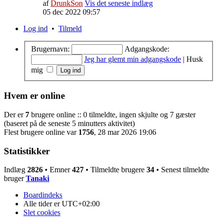
af
DrunkSon
Vis det seneste indlæg
05 dec 2022 09:57
Log ind
•
Tilmeld
Brugernavn:
Adgangskode:
Jeg har glemt min adgangskode
|
Husk
mig
Hvem er online
Der er
7
brugere online :: 0 tilmeldte, ingen skjulte og 7 gæster
(baseret på de seneste 5 minutters aktivitet)
Flest brugere online var
1756
, 28 mar 2026 19:06
Statistikker
Indlæg
2826
• Emner
427
• Tilmeldte brugere
34
• Senest tilmeldte
bruger
Tanaki
Boardindeks
Alle tider er
UTC+02:00
Slet cookies