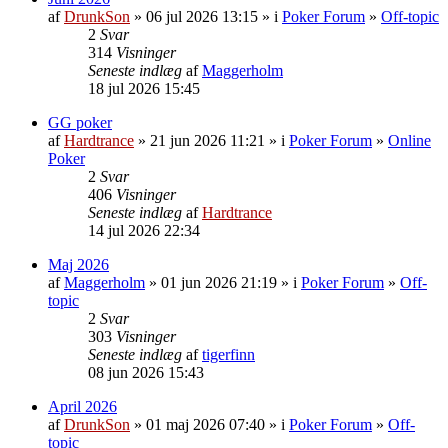
af
DrunkSon
» 06 jul 2026 13:15 » i
Poker Forum
»
Off-topic
2
Svar
314
Visninger
Seneste indlæg
af
Maggerholm
18 jul 2026 15:45
GG poker
af
Hardtrance
» 21 jun 2026 11:21 » i
Poker Forum
»
Online
Poker
2
Svar
406
Visninger
Seneste indlæg
af
Hardtrance
14 jul 2026 22:34
Maj 2026
af
Maggerholm
» 01 jun 2026 21:19 » i
Poker Forum
»
Off-
topic
2
Svar
303
Visninger
Seneste indlæg
af
tigerfinn
08 jun 2026 15:43
April 2026
af
DrunkSon
» 01 maj 2026 07:40 » i
Poker Forum
»
Off-
topic