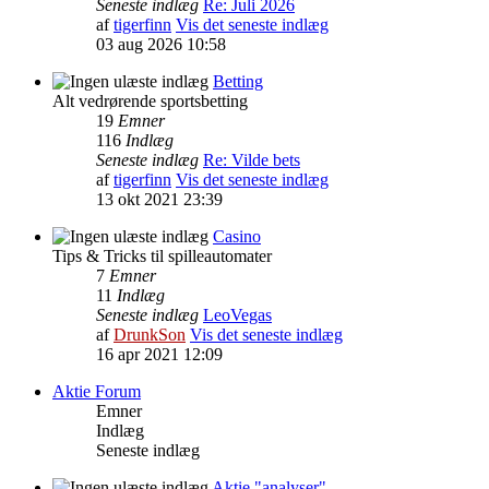
Seneste indlæg
Re: Juli 2026
af
tigerfinn
Vis det seneste indlæg
03 aug 2026 10:58
Betting
Alt vedrørende sportsbetting
19
Emner
116
Indlæg
Seneste indlæg
Re: Vilde bets
af
tigerfinn
Vis det seneste indlæg
13 okt 2021 23:39
Casino
Tips & Tricks til spilleautomater
7
Emner
11
Indlæg
Seneste indlæg
LeoVegas
af
DrunkSon
Vis det seneste indlæg
16 apr 2021 12:09
Aktie Forum
Emner
Indlæg
Seneste indlæg
Aktie "analyser"