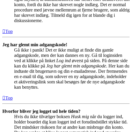
konto, fordi du ikke har skrevet nogle indlæg. Det er normal
procedure med jævne mellemrum at fjerne brugere, som aldrig
har skrevet indlæg. Tilmeld dig igen for at blande dig i
diskussionerne.
Top
Jeg har glemt min adgangskode!
Gå ikke i panik! Det er ikke muligt at finde din gamle
adgangskode, men der kan dannes en ny. Gå til loginsiden
ved at klikke på linket
Log ind
øverst på siden. På denne side
kan du klikke på
Jeg har glemt min adgangskode
. Her kan du
indtaste dit brugernavn og din e-mailadresse. Der fremsendes
en e-mail til dig, som udover en ny adgangskode, indeholder
et aktiveringslink som skal besøges før de nye adgangskode
kan benyttes.
Top
Hvorfor bliver jeg logget ud hele tiden?
Hvis du ikke tilvælger boksen
Husk mig
når du logger ind,
holder boardet dig kun logget ind et forudindstillet stykke tid.
Det mindsker risikoen for at andre kan misbruge din konto.