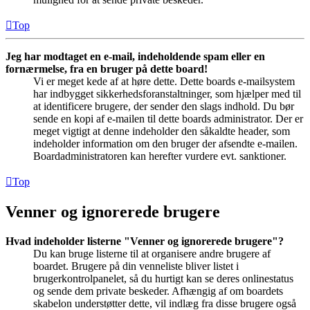
Top
Jeg har modtaget en e-mail, indeholdende spam eller en
fornærmelse, fra en bruger på dette board!
Vi er meget kede af at høre dette. Dette boards e-mailsystem
har indbygget sikkerhedsforanstaltninger, som hjælper med til
at identificere brugere, der sender den slags indhold. Du bør
sende en kopi af e-mailen til dette boards administrator. Der er
meget vigtigt at denne indeholder den såkaldte header, som
indeholder information om den bruger der afsendte e-mailen.
Boardadministratoren kan herefter vurdere evt. sanktioner.
Top
Venner og ignorerede brugere
Hvad indeholder listerne "Venner og ignorerede brugere"?
Du kan bruge listerne til at organisere andre brugere af
boardet. Brugere på din venneliste bliver listet i
brugerkontrolpanelet, så du hurtigt kan se deres onlinestatus
og sende dem private beskeder. Afhængig af om boardets
skabelon understøtter dette, vil indlæg fra disse brugere også