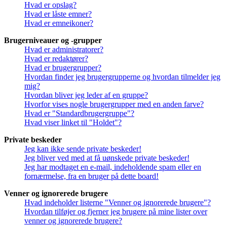
Hvad er opslag?
Hvad er låste emner?
Hvad er emneikoner?
Brugerniveauer og -grupper
Hvad er administratorer?
Hvad er redaktører?
Hvad er brugergrupper?
Hvordan finder jeg brugergrupperne og hvordan tilmelder jeg
mig?
Hvordan bliver jeg leder af en gruppe?
Hvorfor vises nogle brugergrupper med en anden farve?
Hvad er "Standardbrugergruppe"?
Hvad viser linket til "Holdet"?
Private beskeder
Jeg kan ikke sende private beskeder!
Jeg bliver ved med at få uønskede private beskeder!
Jeg har modtaget en e-mail, indeholdende spam eller en
fornærmelse, fra en bruger på dette board!
Venner og ignorerede brugere
Hvad indeholder listerne "Venner og ignorerede brugere"?
Hvordan tilføjer og fjerner jeg brugere på mine lister over
venner og ignorerede brugere?