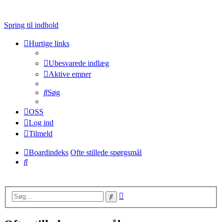
Spring til indhold
Hurtige links
Ubesvarede indlæg
Aktive emner
Søg
OSS
Log ind
Tilmeld
Boardindeks
Ofte stillede spørgsmål
Søg
Avanceret
Søg
søgning