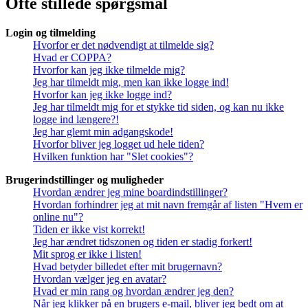
Ofte stillede spørgsmål
Login og tilmelding
Hvorfor er det nødvendigt at tilmelde sig?
Hvad er COPPA?
Hvorfor kan jeg ikke tilmelde mig?
Jeg har tilmeldt mig, men kan ikke logge ind!
Hvorfor kan jeg ikke logge ind?
Jeg har tilmeldt mig for et stykke tid siden, og kan nu ikke
logge ind længere?!
Jeg har glemt min adgangskode!
Hvorfor bliver jeg logget ud hele tiden?
Hvilken funktion har "Slet cookies"?
Brugerindstillinger og muligheder
Hvordan ændrer jeg mine boardindstillinger?
Hvordan forhindrer jeg at mit navn fremgår af listen "Hvem er
online nu"?
Tiden er ikke vist korrekt!
Jeg har ændret tidszonen og tiden er stadig forkert!
Mit sprog er ikke i listen!
Hvad betyder billedet efter mit brugernavn?
Hvordan vælger jeg en avatar?
Hvad er min rang og hvordan ændrer jeg den?
Når jeg klikker på en brugers e-mail, bliver jeg bedt om at