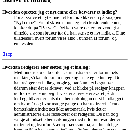
Hvordan opretter jeg et nyt emne eller besvarer et indlæg?
For at skrive et nyt emne i et forum, klikker du på knappen
"Nyt emne". For at skrive et indlæg i et eksisterende emne,
klikker du på "Besvar". Det kan være det er nødvendigt at
tilmelde sig som bruger før du kan skrive et nyt indlæg. Dine
tilladelser i hvert forum vises altid i bunden af forum- og
emnesiden.
Top
Hvordan redigerer eller sletter jeg et indlæg?
Med mindre du er boardets administrator eller forummets
redaktør, så kan du kun redigere og slette egne indlæg. Du
kan redigere et indlæg, nogle gange kun i et begrænset
tidsrum efter det er skrevet, ved at klikke på rediger-knappen
ud for det rette indlæg. Hvis der allerede er svaret på dit
indlæg, bliver der indsat en bemærkning nederst i indlægget
om hvornår og hvor mange gange du har redigeret. Denne
bemærkning indsættes ikke automatisk, hvis det er
administratorer eller redaktører der redigerer. De kan dog
vælge at indsætte bemærkningen med info om hvad der er
redigeret og hvorfor. Vær opmærksom på, at almindelige
brugere ikke kan slette et indlæg, når først der er blevet svaret