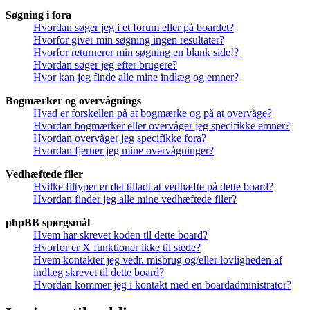
Søgning i fora
Hvordan søger jeg i et forum eller på boardet?
Hvorfor giver min søgning ingen resultater?
Hvorfor returnerer min søgning en blank side!?
Hvordan søger jeg efter brugere?
Hvor kan jeg finde alle mine indlæg og emner?
Bogmærker og overvågnings
Hvad er forskellen på at bogmærke og på at overvåge?
Hvordan bogmærker eller overvåger jeg specifikke emner?
Hvordan overvåger jeg specifikke fora?
Hvordan fjerner jeg mine overvågninger?
Vedhæftede filer
Hvilke filtyper er det tilladt at vedhæfte på dette board?
Hvordan finder jeg alle mine vedhæftede filer?
phpBB spørgsmål
Hvem har skrevet koden til dette board?
Hvorfor er X funktioner ikke til stede?
Hvem kontakter jeg vedr. misbrug og/eller lovligheden af
indlæg skrevet til dette board?
Hvordan kommer jeg i kontakt med en boardadministrator?