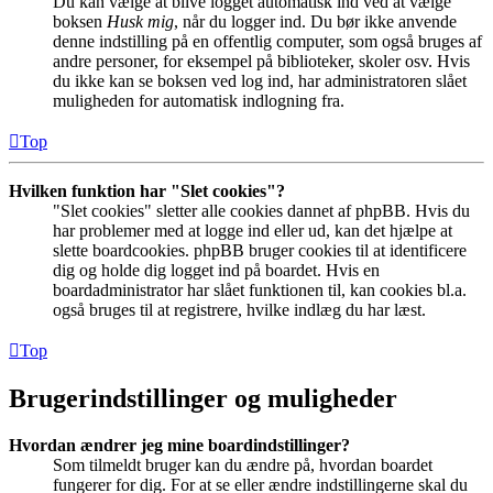
Du kan vælge at blive logget automatisk ind ved at vælge
boksen
Husk mig
, når du logger ind. Du bør ikke anvende
denne indstilling på en offentlig computer, som også bruges af
andre personer, for eksempel på biblioteker, skoler osv. Hvis
du ikke kan se boksen ved log ind, har administratoren slået
muligheden for automatisk indlogning fra.
Top
Hvilken funktion har "Slet cookies"?
"Slet cookies" sletter alle cookies dannet af phpBB. Hvis du
har problemer med at logge ind eller ud, kan det hjælpe at
slette boardcookies. phpBB bruger cookies til at identificere
dig og holde dig logget ind på boardet. Hvis en
boardadministrator har slået funktionen til, kan cookies bl.a.
også bruges til at registrere, hvilke indlæg du har læst.
Top
Brugerindstillinger og muligheder
Hvordan ændrer jeg mine boardindstillinger?
Som tilmeldt bruger kan du ændre på, hvordan boardet
fungerer for dig. For at se eller ændre indstillingerne skal du