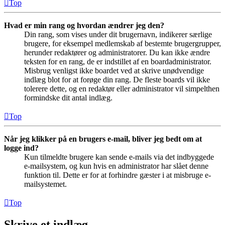
Top
Hvad er min rang og hvordan ændrer jeg den?
Din rang, som vises under dit brugernavn, indikerer særlige
brugere, for eksempel medlemskab af bestemte brugergrupper,
herunder redaktører og administratorer. Du kan ikke ændre
teksten for en rang, de er indstillet af en boardadministrator.
Misbrug venligst ikke boardet ved at skrive unødvendige
indlæg blot for at forøge din rang. De fleste boards vil ikke
tolerere dette, og en redaktør eller administrator vil simpelthen
formindske dit antal indlæg.
Top
Når jeg klikker på en brugers e-mail, bliver jeg bedt om at
logge ind?
Kun tilmeldte brugere kan sende e-mails via det indbyggede
e-mailsystem, og kun hvis en administrator har slået denne
funktion til. Dette er for at forhindre gæster i at misbruge e-
mailsystemet.
Top
Skrive et indlæg