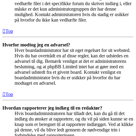
vedhæfte filer i det specifikke forum du skriver indlæg i, eller
måske er det kun administratorgruppen der har denne
mulighed. Kontakt administratoren hvis du stadig er usikker
på hvorfor du ikke kan vedhæfte filer.
Top
Hvorfor modtog jeg en advarsel?
Hver boardadministrator har sit eget regelsæt for sit websted.
Hvis du har overtrådt en af disse regler, kan der udstedes en
advarsel til dig. Bemærk venligst at det er administratorens
beslutning, og at phpBB Limited intet har at gøre med en
advarsel udstedt fra et givent board. Kontakt venligst en
boardadministrator hvis du er usikker på hvorfor du har
modtaget en advarsel.
Top
Hvordan rapporterer jeg indlæg til en redaktør?
Hvis boardadministratoren har tilladt det, kan du gå til det
indlæg du ønsker at rapportere, og du vil på siden kunne se en
knap som er beregnet til at rapportere indlægget. Ved at klikke
på denne, vil du blive ledt gennem de nødvendige trin i
forbindelse med rapporteringen.