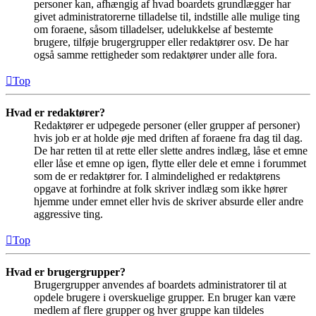
personer kan, afhængig af hvad boardets grundlægger har
givet administratorerne tilladelse til, indstille alle mulige ting
om foraene, såsom tilladelser, udelukkelse af bestemte
brugere, tilføje brugergrupper eller redaktører osv. De har
også samme rettigheder som redaktører under alle fora.
Top
Hvad er redaktører?
Redaktører er udpegede personer (eller grupper af personer)
hvis job er at holde øje med driften af foraene fra dag til dag.
De har retten til at rette eller slette andres indlæg, låse et emne
eller låse et emne op igen, flytte eller dele et emne i forummet
som de er redaktører for. I almindelighed er redaktørens
opgave at forhindre at folk skriver indlæg som ikke hører
hjemme under emnet eller hvis de skriver absurde eller andre
aggressive ting.
Top
Hvad er brugergrupper?
Brugergrupper anvendes af boardets administratorer til at
opdele brugere i overskuelige grupper. En bruger kan være
medlem af flere grupper og hver gruppe kan tildeles