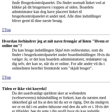
finde Brugerkontrolpanelet. Du finder normalt linket ved at
klikke på dit brugernavn i toppen af siden. Boardets
administrator kan dog have placeret linket til
brugerkontrolpanelet et andet sted. Alle dine indstillinger
bliver gemt til dine næste besøg.
Top
Hvordan forhindrer jeg at mit navn fremgår af listen "Hvem er
online nu"?
Du kan bruge indstillingen
Skjul min onlinestatus
, som du
finder i brugerkontrolpanelet under boardindstillinger. Hvis du
vælger
Ja
, er det kun boardets administratorer, redaktører og
dig selv, der kan se, når du er online. For alle andre vil du i
onlinelisten herefter fremtræde som "skjult bruger".
Top
Tiden er ikke vist korrekt!
Da det usædvanligt sjældent sker at webstedets
(webserverens) tidsindstilling er forkert, kan du næsten med
sikkerhed gå ud fra at den tid du ser er rigtig. Det du muligvis
ser er en tid i en anden tidszone end den du selv er i. Hvis det
er tilfældet, bør du rette i din profil hvor du kan indstille