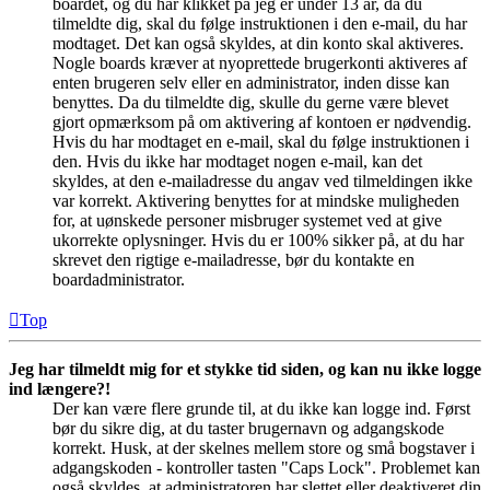
boardet, og du har klikket på jeg er under 13 år, da du
tilmeldte dig, skal du følge instruktionen i den e-mail, du har
modtaget. Det kan også skyldes, at din konto skal aktiveres.
Nogle boards kræver at nyoprettede brugerkonti aktiveres af
enten brugeren selv eller en administrator, inden disse kan
benyttes. Da du tilmeldte dig, skulle du gerne være blevet
gjort opmærksom på om aktivering af kontoen er nødvendig.
Hvis du har modtaget en e-mail, skal du følge instruktionen i
den. Hvis du ikke har modtaget nogen e-mail, kan det
skyldes, at den e-mailadresse du angav ved tilmeldingen ikke
var korrekt. Aktivering benyttes for at mindske muligheden
for, at uønskede personer misbruger systemet ved at give
ukorrekte oplysninger. Hvis du er 100% sikker på, at du har
skrevet den rigtige e-mailadresse, bør du kontakte en
boardadministrator.
Top
Jeg har tilmeldt mig for et stykke tid siden, og kan nu ikke logge
ind længere?!
Der kan være flere grunde til, at du ikke kan logge ind. Først
bør du sikre dig, at du taster brugernavn og adgangskode
korrekt. Husk, at der skelnes mellem store og små bogstaver i
adgangskoden - kontroller tasten "Caps Lock". Problemet kan
også skyldes, at administratoren har slettet eller deaktiveret din