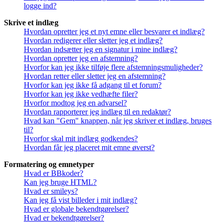
logge ind?
Skrive et indlæg
Hvordan opretter jeg et nyt emne eller besvarer et indlæg?
Hvordan redigerer eller sletter jeg et indlæg?
Hvordan indsætter jeg en signatur i mine indlæg?
Hvordan opretter jeg en afstemning?
Hvorfor kan jeg ikke tilføje flere afstemningsmuligheder?
Hvordan retter eller sletter jeg en afstemning?
Hvorfor kan jeg ikke få adgang til et forum?
Hvorfor kan jeg ikke vedhæfte filer?
Hvorfor modtog jeg en advarsel?
Hvordan rapporterer jeg indlæg til en redaktør?
Hvad kan "Gem" knappen, når jeg skriver et indlæg, bruges
til?
Hvorfor skal mit indlæg godkendes?
Hvordan får jeg placeret mit emne øverst?
Formatering og emnetyper
Hvad er BBkoder?
Kan jeg bruge HTML?
Hvad er smileys?
Kan jeg få vist billeder i mit indlæg?
Hvad er globale bekendtgørelser?
Hvad er bekendtgørelser?