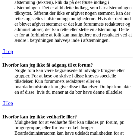
afstemning (teksten), klik da på det første indlæg i
afstemningen. Det er altid dette indlæg, som har afstemningen
tilknyttet. Såfremt der ikke er afgivet nogen stemmer, kan der
rettes og slettes i afstemningsmulighederne. Hvis der derimod
er blevet afgivet stemmer er det kun forummets redaktører og
administratorer, der kan rette eller slette en afstemning. Dette
er for at forhindre at folk kan manipulere med resultatet ved at
ændre i betydningen halvvejs inde i afstemningen.
Top
Hvorfor kan jeg ikke få adgang til et forum?
Nogle fora kan være begrænsede til udvalgte brugere eller
grupper. For at læse og skrive i disse kræves specielle
tilladelser. Kun forummets redaktører eller en
boardadministrator kan give disse tilladelser. Du bør kontakte
en af disse, hvis du mener at du bør have denne tilladelse.
Top
Hvorfor kan jeg ikke vedhæfte filer?
Muligheden for at vedhæfte filer kan tillades pr. forum, pr.
brugergruppe, eller for hver enkelt bruger.
Boardadministratoren kan have udeladt muligheden for at