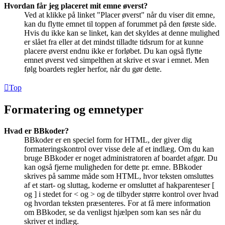
Hvordan får jeg placeret mit emne øverst?
Ved at klikke på linket "Placer øverst" når du viser dit emne,
kan du flytte emnet til toppen af forummet på den første side.
Hvis du ikke kan se linket, kan det skyldes at denne mulighed
er slået fra eller at det mindst tilladte tidsrum for at kunne
placere øverst endnu ikke er forløbet. Du kan også flytte
emnet øverst ved simpelthen at skrive et svar i emnet. Men
følg boardets regler herfor, når du gør dette.
Top
Formatering og emnetyper
Hvad er BBkoder?
BBkoder er en speciel form for HTML, der giver dig
formateringskontrol over visse dele af et indlæg. Om du kan
bruge BBkoder er noget administratoren af boardet afgør. Du
kan også fjerne muligheden for dette pr. emne. BBkoder
skrives på samme måde som HTML, hvor teksten omsluttes
af et start- og sluttag, koderne er omsluttet af hakparenteser [
og ] i stedet for < og > og de tilbyder større kontrol over hvad
og hvordan teksten præsenteres. For at få mere information
om BBkoder, se da venligst hjælpen som kan ses når du
skriver et indlæg.