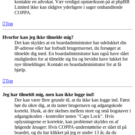
kontakte en advokat. Vær venligst opmærksom på at phpBB
Limited ikke kan rådgive yderligere i sager omhandlende
COPPA.
Top
Hvorfor kan jeg ikke tilmelde mig?
Det kan skyldes at en boardadministrator har udelukket din
IP-adresse eller har forbudt brugernavnet, du forsøger at
tilmelde dig med. En boardadministrator kan også have slået
muligheden for at tilmelde sig fra og bevidst have lukket for
nye tilmeldinger. Kontakt en boardadministrator for at få
hjælp.
Top
Jeg har tilmeldt mig, men kan ikke logge ind!
Der kan være flere grunde til, at du ikke kan logge ind. Først
bør du sikre dig, at du taster brugernavn og adgangskode
korrekt. Husk, at der skelnes mellem store og små bogstaver i
adgangskoden - kontroller tasten "Caps Lock". Hvis
oplysningerne er korrekte, kan problemet skyldes en af
følgende årsager: Hvis COPPA-understøttelse er slået til på
boardet, og du har klikket på jeg er under 13 år, da du