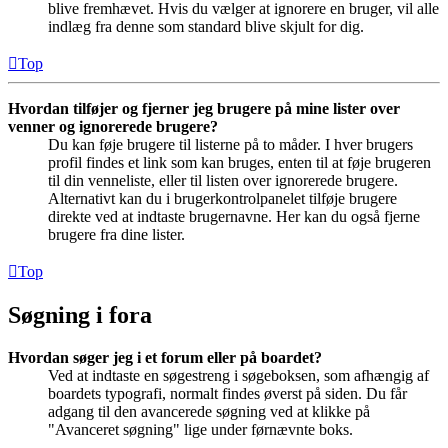
blive fremhævet. Hvis du vælger at ignorere en bruger, vil alle
indlæg fra denne som standard blive skjult for dig.
Top
Hvordan tilføjer og fjerner jeg brugere på mine lister over
venner og ignorerede brugere?
Du kan føje brugere til listerne på to måder. I hver brugers
profil findes et link som kan bruges, enten til at føje brugeren
til din venneliste, eller til listen over ignorerede brugere.
Alternativt kan du i brugerkontrolpanelet tilføje brugere
direkte ved at indtaste brugernavne. Her kan du også fjerne
brugere fra dine lister.
Top
Søgning i fora
Hvordan søger jeg i et forum eller på boardet?
Ved at indtaste en søgestreng i søgeboksen, som afhængig af
boardets typografi, normalt findes øverst på siden. Du får
adgang til den avancerede søgning ved at klikke på
"Avanceret søgning" lige under førnævnte boks.