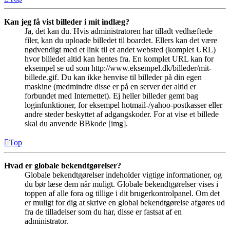
Kan jeg få vist billeder i mit indlæg?
Ja, det kan du. Hvis administratoren har tilladt vedhæftede
filer, kan du uploade billedet til boardet. Ellers kan det være
nødvendigt med et link til et andet websted (komplet URL)
hvor billedet altid kan hentes fra. En komplet URL kan for
eksempel se ud som http://www.eksempel.dk/billeder/mit-
billede.gif. Du kan ikke henvise til billeder på din egen
maskine (medmindre disse er på en server der altid er
forbundet med Internettet). Ej heller billeder gemt bag
loginfunktioner, for eksempel hotmail-/yahoo-postkasser eller
andre steder beskyttet af adgangskoder. For at vise et billede
skal du anvende BBkode [img].
Top
Hvad er globale bekendtgørelser?
Globale bekendtgørelser indeholder vigtige informationer, og
du bør læse dem når muligt. Globale bekendtgørelser vises i
toppen af alle fora og tillige i dit brugerkontrolpanel. Om det
er muligt for dig at skrive en global bekendtgørelse afgøres ud
fra de tilladelser som du har, disse er fastsat af en
administrator.