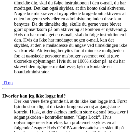
tilmeldte dig, skal du følge instruktionen i den e-mail, du har
modtaget. Det kan også skyldes, at din konto skal aktiveres.
Nogle boards kræver at nyoprettede brugerkonti aktiveres af
enten brugeren selv eller en administrator, inden disse kan
benyttes. Da du tilmeldte dig, skulle du gerne være blevet
gjort opmærksom på om aktivering af kontoen er nødvendig.
Hvis du har modtaget en e-mail, skal du følge instruktionen i
den. Hvis du ikke har modtaget nogen e-mail, kan det
skyldes, at den e-mailadresse du angav ved tilmeldingen ikke
var korrekt. Aktivering benyttes for at mindske muligheden
for, at uønskede personer misbruger systemet ved at give
ukorrekte oplysninger. Hvis du er 100% sikker på, at du har
skrevet den rigtige e-mailadresse, bør du kontakte en
boardadministrator.
Top
Hvorfor kan jeg ikke logge ind?
Der kan være flere grunde til, at du ikke kan logge ind. Først
bør du sikre dig, at du taster brugernavn og adgangskode
korrekt. Husk, at der skelnes mellem store og små bogstaver i
adgangskoden - kontroller tasten "Caps Lock". Hvis
oplysningerne er korrekte, kan problemet skyldes en af
følgende årsager: Hvis COPPA-understøttelse er slået til på