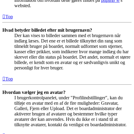
information om hvordan dette gøres findes på
phpBB ®
's
websted.
Top
Hvad betyder billedet efter mit brugernavn?
Der kan vises to billeder sammen med et brugernavn når
indlæg læses. Det ene er et billede tilknyttet din rang som
tilmeldt bruger på boardet, normalt udformet som stjerner,
kasser eller prikker, som indikerer hvor mange indlæg du har
skrevet eller din status på boardet. Det andet, normalt et større
billede, er kendt som en avatar og er sædvanligvis unikt og
personligt for hver bruger.
Top
Hvordan vælger jeg en avatar?
I brugerkontrolpanelet, under "Profilindstillinger", kan du
tilføje en avatar med en af de fire muligheder: Gravatar,
Galleri, Fjern eller Upload. Det er boardadministrator der
aktiverer brugen af avatarer og bestemmer hvilke typer
avatarer der kan anvendes. Hvis du ikke er i stand til at
tilknytte avatarer, kontakt da venligst en boardadministrator.