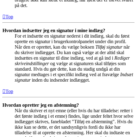
på det.
Top
Hvordan indsætter jeg en signatur i mine indlæg?
For et indsætte en signatur nederst i dit indlæg, skal du først
oprette en signatur i brugerkontrolpanelet under din profil.
Når den er oprettet, kan du vælge boksen
Tilføj signatur
når
du skriver indlægget. Du kan også vælge at der altid skal
indsættes en signatur til dine indlæg, ved at gå ind i
Rediger
skriveindstillinger
og vælge at signaturen skal tilføjes som
standard. Hvis du gør dette, kan du stadig undgå at din
signatur medtages i et specifikt indlæg ved at fravælge
Indsæt
signatur
inden du indsender indlægget.
Top
Hvordan opretter jeg en afstemning?
Når du skriver et nyt emne (eller hvis du har tilladelse: retter i
det første indlæg i et emne) findes, lige under feltet hvor selve
indlægget skrives, fanebladet "Tilføj en afstemning". Hvis du
ikke kan se dette, er det sandsynligvis fordi du ikke har
tilladelse til at oprette en afstemning. Her skal du indtaste en