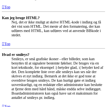
Top
Kan jeg bruge HTML?
Nej, det er ikke muligt at skrive HTML-kode i indlæg og få
det vist som HTML. Det meste af den formatering, der kan
udføres med HTML, kan udføres ved at anvende BBkode i
stedet.
Top
Hvad er smileys?
Smileys, er små grafiske ikoner - eller billeder, som kan
benyttes til at signalere bestemte følelser. De bruges via en
kort tekstkode, for eksempel :) betyder glad, :( betyder ked af
det. Den komplette liste over alle smileys kan ses når der
skrives et nyt indlæg. Bemærk at det ikke er god tone at
overdrive brugen smileys. De kan hurtigt gøre et indlæg
uoverskueligt, og en redaktør eller administrator kan beslutte
at fjerne dem med hård hånd, måske endda selve indlægget.
Boardadministratoren kan også have sat et maksimum for
antallet af smileys pr. indlæg.
Top