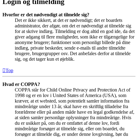
Login og tilmelding
Hvorfor er det nødvendigt at tilmelde sig?
Det er ikke sikkert, at det er nødvendigt; det er boardets
administrator, der afgør, om det er nødvendigt at tilmelde sig
for at skrive indlæg. Tilmelding er dog altid en god ide, da det
giver adgang til flere muligheder, som ikke er tilgængelige for
anonyme brugere; funktioner som personligt billede på dine
indlæg, private beskeder, sende e-mails til andre tilmeldte
brugere, brugergrupper osv. Det anbefales derfor at tilmelde
sig, og det tager kun et øjeblik.
Top
Hvad er COPPA?
COPPA står for Child Online Privacy and Protection Act of
1998 og er en lov i United States of America (USA), som
kræver, at et websted, som potentielt samler information fra
mindreårige under 13 år, skal have en skriftlig tilladelse fra
forældrene eller på anden måde have en legal godkendelse af,
at siden samler personlige oplysninger fra mindreårige. Hvis
du er usikker på, om du er omfattet af denne lov, fordi
mindreårige forsøger at tilmelde sig, eller om boardet, du
forsøger at tilmelde dig, er under denne lovgivning, bør du